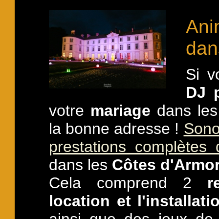
An
dan
Si v
DJ 
votre
mariage
dans le
la bonne adresse !
Sono
prestations complètes
dans les
Côtes d'Armor
Cela comprend 2
r
location et l'installa