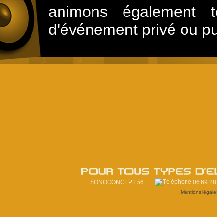
animons également t
d'événement privé ou pu
POUR 
TOUS 
TYPES 
D'
E
SONOCONCEPT 56
06 69 28
Mentions légale